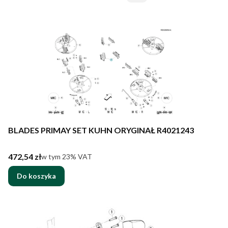
BLADES PRIMAY SET KUHN ORYGINAŁ R4021243
Cena brutto
472,54 zł
w tym %s VAT
w tym
23%
VAT
Do koszyka