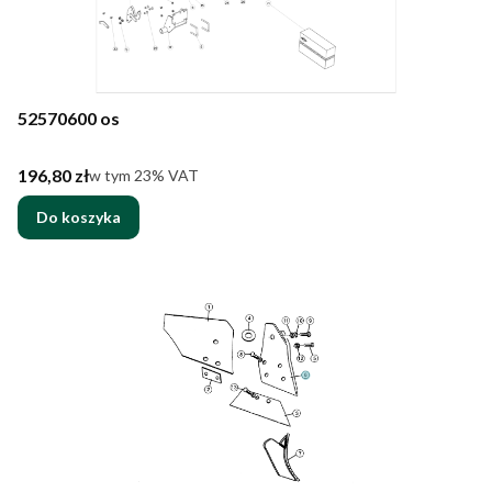
52570600 os
Cena brutto
196,80 zł
w tym %s VAT
w tym
23%
VAT
Do koszyka