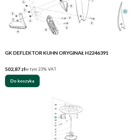
GK DEFLEKTOR KUHN ORYGINAŁ H2246391
Cena brutto
502,87 zł
w tym %s VAT
w tym
23%
VAT
Do koszyka