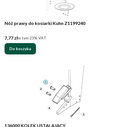
Nóż prawy do kosiarki Kuhn Z1199240
Cena brutto
7,77 zł
w tym %s VAT
w tym
23%
VAT
Do koszyka
136000 KOLEK USTALAJACY