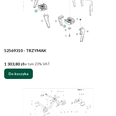
52569310 - TRZYMAK
Cena brutto
1 303,80 zł
w tym %s VAT
w tym
23%
VAT
Do koszyka