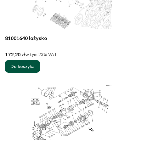
81001640 łożysko
Cena brutto
172,20 zł
w tym %s VAT
w tym
23%
VAT
Do koszyka