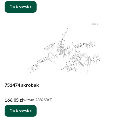
Do koszyka
751474 skrobak
Cena brutto
166,05 zł
w tym %s VAT
w tym
23%
VAT
Do koszyka