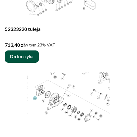
52323220 tuleja
Cena brutto
713,40 zł
w tym %s VAT
w tym
23%
VAT
Do koszyka