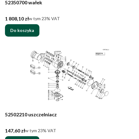
52350700 wałek
Cena brutto
1 808,10 zł
w tym %s VAT
w tym
23%
VAT
Do koszyka
52502210 uszczelniacz
Cena brutto
147,60 zł
w tym %s VAT
w tym
23%
VAT