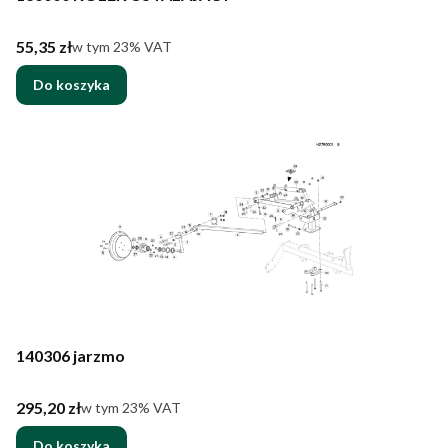
Cena brutto
55,35 zł
w tym %s VAT
w tym
23%
VAT
Do koszyka
140306 jarzmo
Cena brutto
295,20 zł
w tym %s VAT
w tym
23%
VAT
Do koszyka