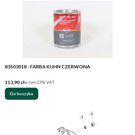
83503018 - FARBA KUHN CZERWONA
Cena brutto
113,90 zł
w tym %s VAT
w tym
23%
VAT
Do koszyka