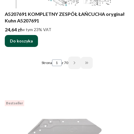
A5207691 KOMPLETNY ZESPÓŁ ŁAŃCUCHA oryginał
Kuhn A5207691
Cena brutto
24,64 zł
w tym %s VAT
w tym
23%
VAT
Do koszyka
Strona
z 70
Przejdź do ostatniej st
Bestseller