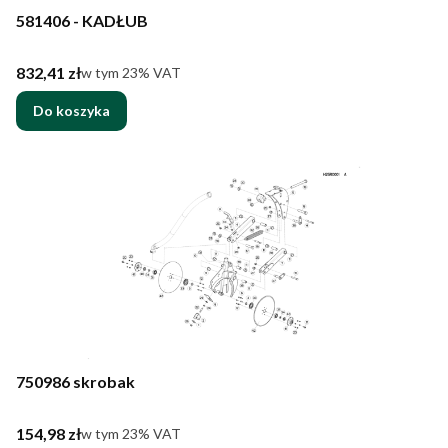
581406 - KADŁUB
Cena brutto
832,41 zł
w tym %s VAT
w tym
23%
VAT
Do koszyka
750986 skrobak
Cena brutto
154,98 zł
w tym %s VAT
w tym
23%
VAT