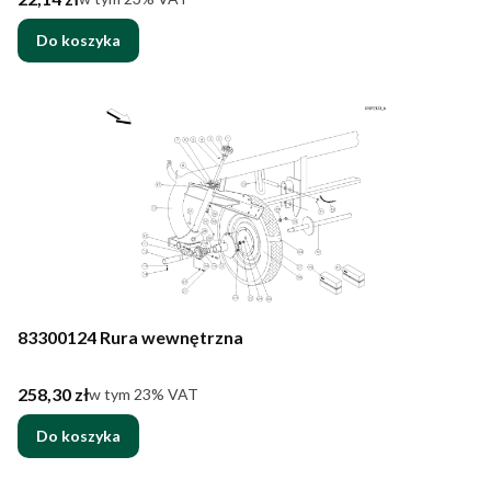
Do koszyka
83300124 Rura wewnętrzna
Cena brutto
258,30 zł
w tym %s VAT
w tym
23%
VAT
Do koszyka