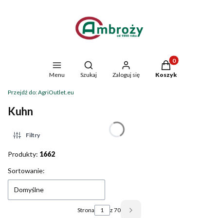
Produkty w koszyk
Otwórz wyszukiwarkę
Menu
Szukaj
Zaloguj się
Koszyk
Przejdź do:
AgriOutlet.eu
Kuhn
Filtry
Produkty:
1662
Lista produktów
Sortowanie:
Domyślne
Strona
z 70
Następne produkty