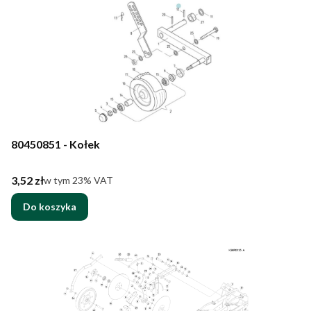
80450851 - Kołek
Cena brutto
3,52 zł
w tym %s VAT
w tym
23%
VAT
Do koszyka