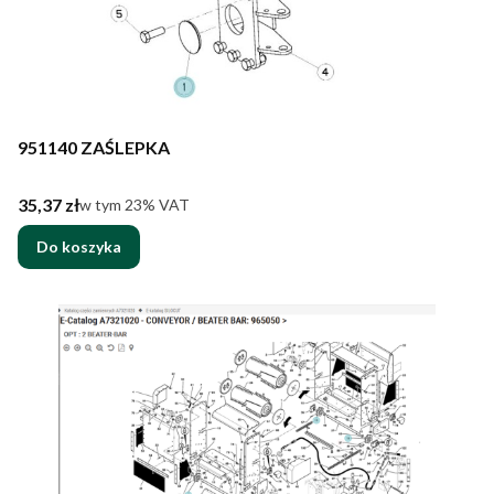
951140 ZAŚLEPKA
Cena brutto
35,37 zł
w tym %s VAT
w tym
23%
VAT
Do koszyka