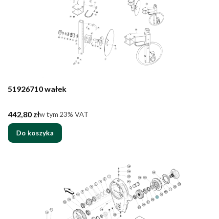
51926710 wałek
Cena brutto
442,80 zł
w tym %s VAT
w tym
23%
VAT
Do koszyka