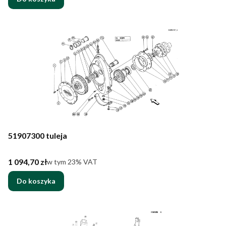
51907300 tuleja
Cena brutto
1 094,70 zł
w tym %s VAT
w tym
23%
VAT
Do koszyka