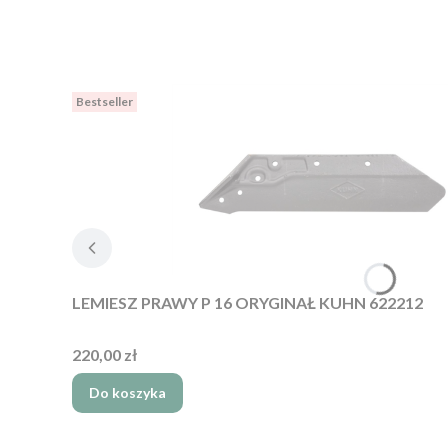
Bestseller
LEMIESZ PRAWY P 16 ORYGINAŁ KUHN 622212
Cena
220,00 zł
Do koszyka