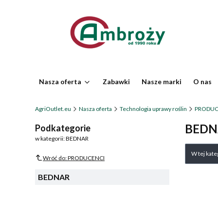
Nasza oferta
Zabawki
Nasze marki
O nas
AgriOutlet.eu
Nasza oferta
Technologia uprawy roślin
PRODUC
BEDN
Podkategorie
w kategorii: BEDNAR
Lista 
W tej kat
Wróć do: PRODUCENCI
BEDNAR