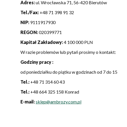
Adres:
ul. Wrocławska 71, 56-420 Bierutów
Tel./Fax:
+48 71 398 91 32
NIP:
9111917930
REGON:
020399771
Kapitał Zakładowy:
4 100 000 PLN
W razie problemów lub pytań prosimy o kontakt:
Godziny pracy :
od poniedziałku do piątku w godzinach od 7 do 15
Tel.:
+48 71 314 60 43
Tel.:
+48 664 325 158 Konrad
E-mail:
sklep@ambrozy.com.pl