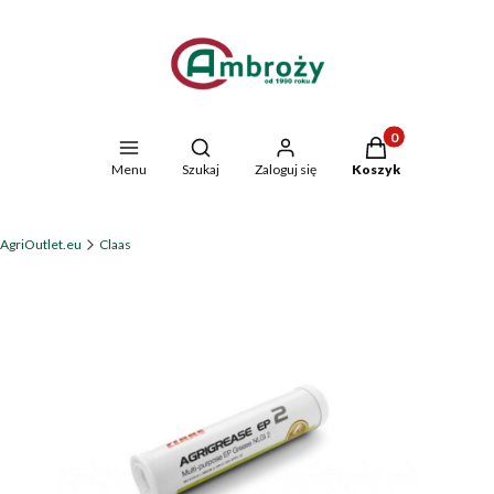
Produkty w koszyk
Otwórz wyszukiwarkę
Menu
Szukaj
Zaloguj się
Koszyk
AgriOutlet.eu
Claas