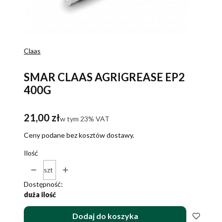
Claas
SMAR CLAAS AGRIGREASE EP2
400G
Cena
21,00 zł
w tym 23% VAT
w tym
23%
VAT
Ceny podane bez kosztów dostawy.
Ilość
szt
Dostępność:
duża ilość
Dodaj do koszyka