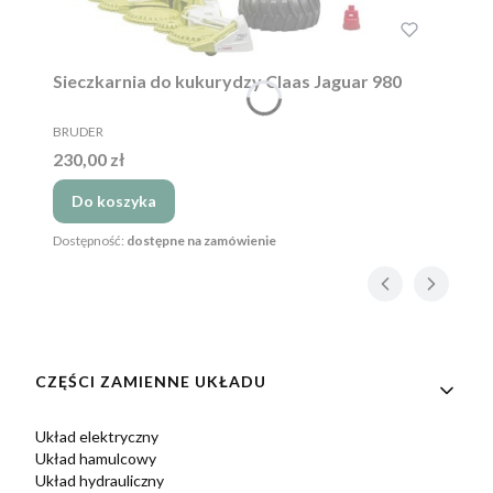
Sieczkarnia do kukurydzy Claas Jaguar 980
PRODUCENT
BRUDER
Cena
230,00 zł
Do koszyka
Dostępność:
dostępne na zamówienie
Linki w stopce
CZĘŚCI ZAMIENNE UKŁADU
Układ elektryczny
Układ hamulcowy
Układ hydrauliczny