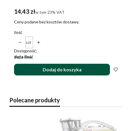
Cena
14,43 zł
w tym 23% VAT
w tym
23%
VAT
Ceny podane bez kosztów dostawy.
Ilość
szt
Dostępność:
duża ilość
Dodaj do koszyka
Polecane produkty