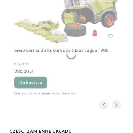
Sieczkarnia do kukurydzy Claas Jaguar 980
PRODUCENT
BRUDER
Cena
230,00 zł
Do koszyka
Dostępność:
dostępne na zamówienie
Linki w stopce
CZĘŚCI ZAMIENNE UKŁADU