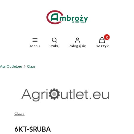
Produkty w koszyk
Otwórz wyszukiwarkę
Menu
Szukaj
Zaloguj się
Koszyk
AgriOutlet.eu
Claas
Claas
6KT-ŚRUBA