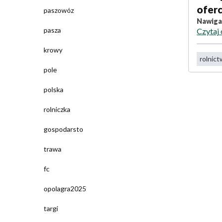
oferc
paszowóz
Nawiga
pasza
Czytaj 
krowy
rolnic
pole
polska
rolniczka
gospodarsto
trawa
fc
opolagra2025
targi