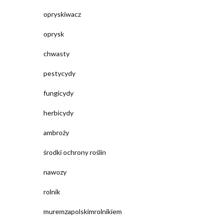
opryskiwacz
oprysk
chwasty
pestycydy
fungicydy
herbicydy
ambroży
środki ochrony roślin
nawozy
rolnik
muremzapolskimrolnikiem