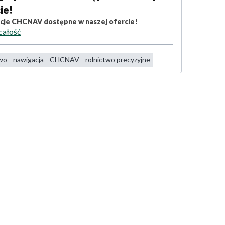
ie!
cje CHCNAV dostępne w naszej ofercie!
całość
two
nawigacja
CHCNAV
rolnictwo precyzyjne