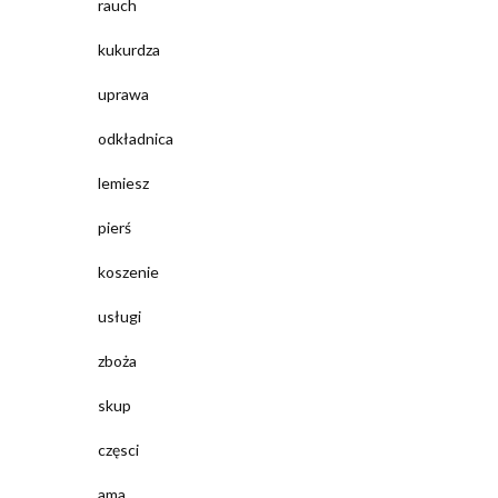
rauch
kukurdza
uprawa
odkładnica
lemiesz
pierś
koszenie
usługi
zboża
skup
częsci
ama