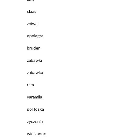
claas
żniwa
opolagra
bruder
zabawki
zabawka
rsm
yaramila
polifoska
życzenia
wielkanoc