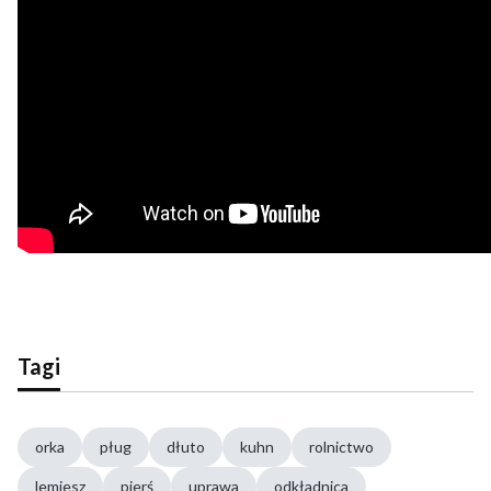
Tagi
orka
pług
dłuto
kuhn
rolnictwo
lemiesz
pierś
uprawa
odkładnica