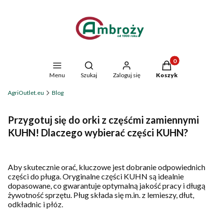
Produkty w koszyk
Otwórz wyszukiwarkę
Menu
Szukaj
Zaloguj się
Koszyk
AgriOutlet.eu
Blog
Przygotuj się do orki z częśćmi zamiennymi
KUHN! Dlaczego wybierać części KUHN?
Aby skutecznie orać, kluczowe jest dobranie odpowiednich
części do pługa. Oryginalne części KUHN są idealnie
dopasowane, co gwarantuje optymalną jakość pracy i długą
żywotność sprzętu. Pług składa się m.in. z lemieszy, dłut,
odkładnic i płóz.