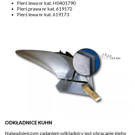
Pierś lewa nr kat. H0401790
Pierś prawa nr kat. 619172
Pierś lewa nr kat. 619173
ODKŁADNICE KUHN
Najważniejszym zadaniem odkładnicy jest obracanie gleby