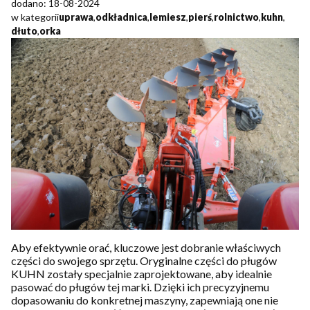
dodano: 18-08-2024
w kategorii
uprawa
,
odkładnica
,
lemiesz
,
pierś
,
rolnictwo
,
kuhn
,
dłuto
,
orka
Aby efektywnie orać, kluczowe jest dobranie właściwych
części do swojego sprzętu. Oryginalne części do pługów
KUHN zostały specjalnie zaprojektowane, aby idealnie
pasować do pługów tej marki. Dzięki ich precyzyjnemu
dopasowaniu do konkretnej maszyny, zapewniają one nie