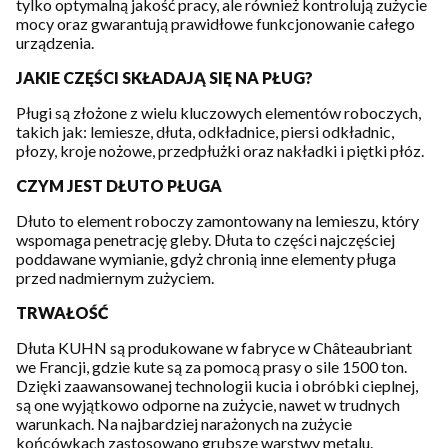
tylko optymalną jakość pracy, ale również kontrolują zużycie
mocy oraz gwarantują prawidłowe funkcjonowanie całego
urządzenia.
JAKIE CZĘŚCI SKŁADAJĄ SIĘ NA PŁUG?
Pługi są złożone z wielu kluczowych elementów roboczych,
takich jak: lemiesze, dłuta, odkładnice, piersi odkładnic,
płozy, kroje nożowe, przedpłużki oraz nakładki i piętki płóz.
CZYM JEST DŁUTO PŁUGA
Dłuto to element roboczy zamontowany na lemieszu, który
wspomaga penetrację gleby. Dłuta to części najczęściej
poddawane wymianie, gdyż chronią inne elementy pługa
przed nadmiernym zużyciem.
TRWAŁOŚĆ
Dłuta KUHN są produkowane w fabryce w Châteaubriant
we Francji, gdzie kute są za pomocą prasy o sile 1500 ton.
Dzięki zaawansowanej technologii kucia i obróbki cieplnej,
są one wyjątkowo odporne na zużycie, nawet w trudnych
warunkach. Na najbardziej narażonych na zużycie
końcówkach zastosowano grubsze warstwy metalu.