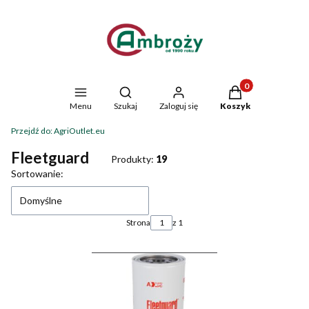
Produkty w koszyk
Otwórz wyszukiwarkę
Menu
Szukaj
Zaloguj się
Koszyk
Przejdź do:
AgriOutlet.eu
Fleetguard
Produkty:
19
Lista produktów
Sortowanie:
Domyślne
Strona
z 1