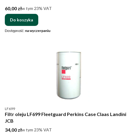
Cena brutto
60,00 zł
w tym %s VAT
w tym
23%
VAT
Do koszyka
Dostępność:
na wyczerpaniu
Kod produktu
LF699
Filtr oleju LF699 Fleetguard Perkins Case Claas Landini
JCB
Cena brutto
34,00 zł
w tym %s VAT
w tym
23%
VAT