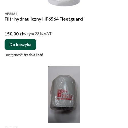
Kod produktu
HF6564
Filtr hydrauliczny HF6564 Fleetguard
Cena brutto
150,00 zł
w tym %s VAT
w tym
23%
VAT
Do koszyka
Dostępność:
średnia ilość
Kod produktu