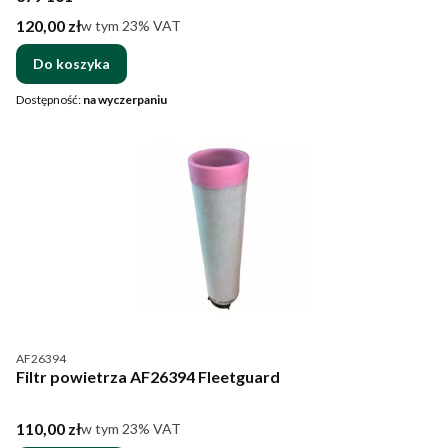
Cena brutto
120,00 zł
w tym %s VAT
w tym
23%
VAT
Do koszyka
Dostępność:
na wyczerpaniu
Kod produktu
AF26394
Filtr powietrza AF26394 Fleetguard
Cena brutto
110,00 zł
w tym %s VAT
w tym
23%
VAT