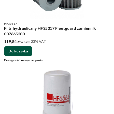
Kod produktu
HF35317
Filtr hydrauliczny HF35317 Fleetguard zamiennik
007665380
Cena brutto
119,84 zł
w tym %s VAT
w tym
23%
VAT
Do koszyka
Dostępność:
na wyczerpaniu