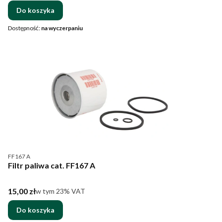
Do koszyka
Dostępność:
na wyczerpaniu
Kod produktu
FF167 A
Filtr paliwa cat. FF167 A
Cena brutto
15,00 zł
w tym %s VAT
w tym
23%
VAT
Do koszyka