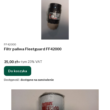
Kod produktu
FF42000
Filtr paliwa Fleetguard FF42000
Cena brutto
35,00 zł
w tym %s VAT
w tym
23%
VAT
Do koszyka
Dostępność:
dostępne na zamówienie