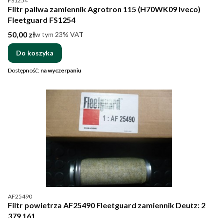
FS1254
Filtr paliwa zamiennik Agrotron 115 (H70WK09 Iveco)
Fleetguard FS1254
Cena brutto
50,00 zł
w tym %s VAT
w tym
23%
VAT
Do koszyka
Dostępność:
na wyczerpaniu
Kod produktu
AF25490
Filtr powietrza AF25490 Fleetguard zamiennik Deutz: 2
379 161