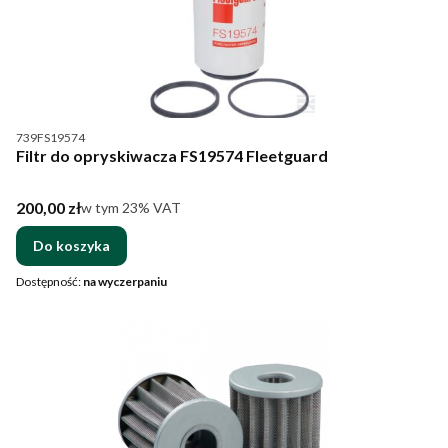
Kod produktu
739FS19574
Filtr do opryskiwacza FS19574 Fleetguard
Cena brutto
200,00 zł
w tym %s VAT
w tym
23%
VAT
Do koszyka
Dostępność:
na wyczerpaniu