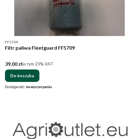
Kod produktu
FF5709
Filtr paliwa Fleetguard FF5709
Cena brutto
39,00 zł
w tym %s VAT
w tym
23%
VAT
Do koszyka
Dostępność:
na wyczerpaniu