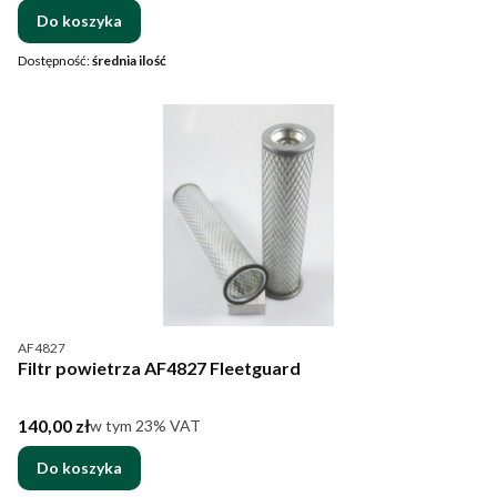
Do koszyka
Dostępność:
średnia ilość
Kod produktu
AF4827
Filtr powietrza AF4827 Fleetguard
Cena brutto
140,00 zł
w tym %s VAT
w tym
23%
VAT
Do koszyka