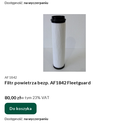
Dostępność:
na wyczerpaniu
Kod produktu
AF1842
Filtr powietrza bezp. AF1842 Fleetguard
Cena brutto
80,00 zł
w tym %s VAT
w tym
23%
VAT
Do koszyka
Dostępność:
na wyczerpaniu