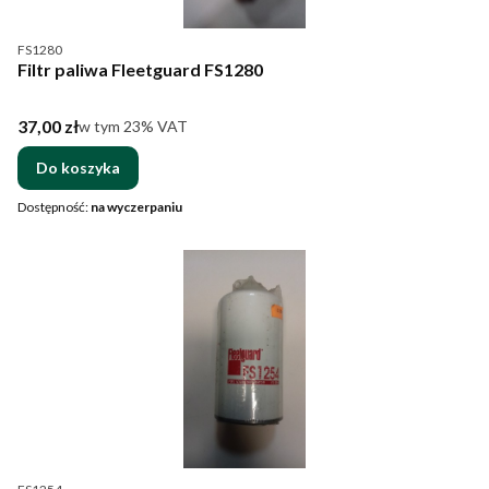
Kod produktu
FS1280
Filtr paliwa Fleetguard FS1280
Cena brutto
37,00 zł
w tym %s VAT
w tym
23%
VAT
Do koszyka
Dostępność:
na wyczerpaniu
Kod produktu