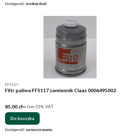
Dostępność:
średnia ilość
Kod produktu
FF5117
Filtr paliwa FF5117 zamiennik Claas 0006495002
Cena brutto
85,00 zł
w tym %s VAT
w tym
23%
VAT
Do koszyka
Dostępność:
na wyczerpaniu