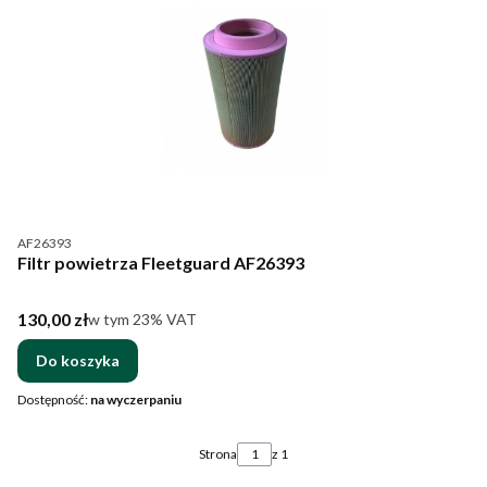
Kod produktu
AF26393
Filtr powietrza Fleetguard AF26393
Cena brutto
130,00 zł
w tym %s VAT
w tym
23%
VAT
Do koszyka
Dostępność:
na wyczerpaniu
Strona
z 1