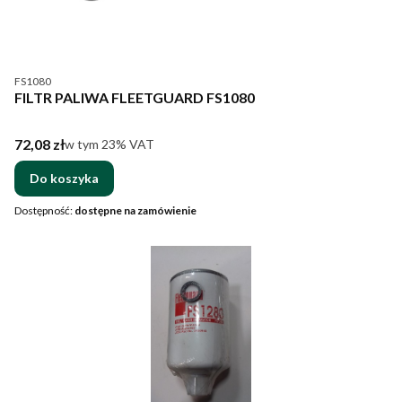
Kod produktu
FS1080
FILTR PALIWA FLEETGUARD FS1080
Cena brutto
72,08 zł
w tym %s VAT
w tym
23%
VAT
Do koszyka
Dostępność:
dostępne na zamówienie