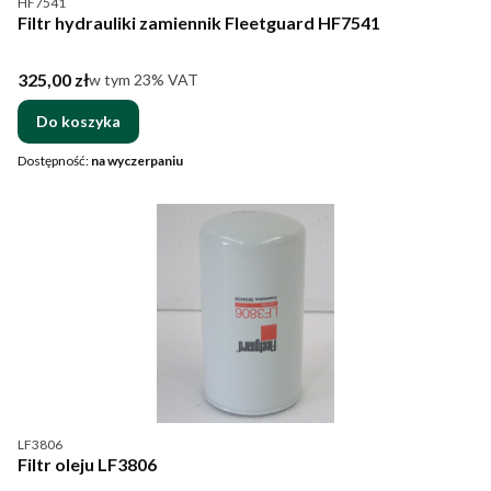
HF7541
Filtr hydrauliki zamiennik Fleetguard HF7541
Cena brutto
325,00 zł
w tym %s VAT
w tym
23%
VAT
Do koszyka
Dostępność:
na wyczerpaniu
Kod produktu
LF3806
Filtr oleju LF3806