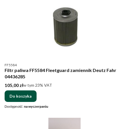
Kod produktu
FF5584
Filtr paliwa FF5584 Fleetguard zamiennik Deutz Fahr
04436285
Cena brutto
105,00 zł
w tym %s VAT
w tym
23%
VAT
Do koszyka
Dostępność:
na wyczerpaniu